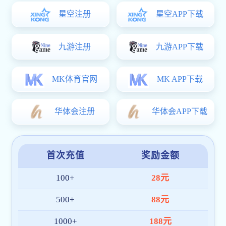
01. 初创定位
3344体育官方入口起源于对体育精神与数字
技术的热爱，早期平台聚焦于赛事数据与直播
服务，并率先实现多赛程同步与智能提醒功
能，赢得众多球迷的信任。