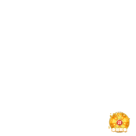
涵盖 LOL、CS:GO、DOTA2 等热门电竞赛事，提供高帧率
直播与赛事专题页，满足不同电竞观众需求。
内容专区
除赛事直播外，还提供赛后采访、球星特辑、战术分析等
多元内容，打造沉浸式体育服务平台。