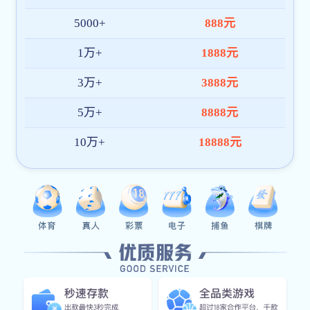
02. 服务升级
随着3344体育官方入口-3344体育会员登录入
口需求增长，平台陆续上线直播回放、数据分
析、比分预测等功能，同时支持APP与网页双
端操作，带来更快更稳的观赛体验。
03. 国际拓展
目前3344体育官方入口已在东南亚、欧美等
区域建立本地化团队，推动技术与服务全球落
地，打造具有国际竞争力的赛事平台品牌。