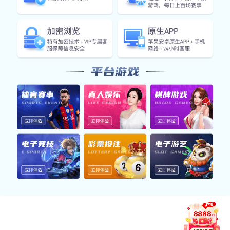
荣誉与奖项
3344体育官方入口 致力于为用户提供优质的体育赛事服务，
平台在安全合规、技术创新等领域屡获殊荣。
最具用户满意度平台
2023 年度安全认证奖