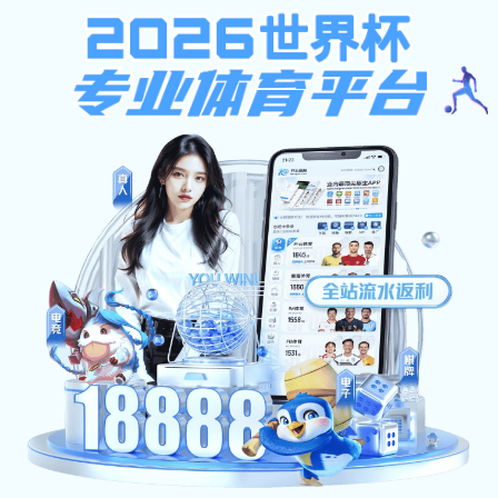
注册入口
隐私政策
一、引言
3344体育官方入口平台为用户提供便捷、实时的体育赛事内
容，在保障服务体验的同时，我们高度重视个人隐私保护。
二、信息收集范围
我们可能收集以下信息：
注册信息：如手机号、昵称、头像等基础资料