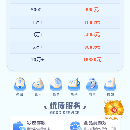
七、未成年人保护
我们不会面向 14 周岁以下用户提供注册服务。如发现未成年人
信息，我们将及时删除。如您是监护人可与我们联系处理。
八、隐私政策的更新
当本政策有重大调整时，我们将通过平台公告、推送等方式提前
告知。
九、联系我们
如有任何隐私相关的问题，请发送邮件至：
support@fsgxcwj.com